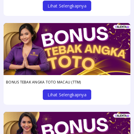
Lihat Selengkapnya
BONUS TEBAK ANGKA TOTO MACAU (TTM)
Lihat Selengkapnya