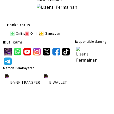
Bank Status
Online
Offline
Gangguan
Responsible Gaming
Ikuti Kami
Metode Pembayaran
BANK TRANSFER
E-WALLET