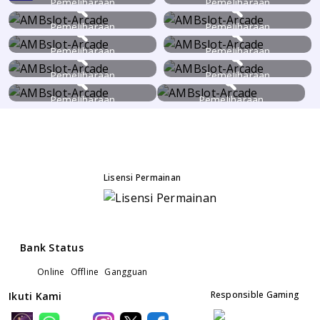
Pemeliharaan
Pemeliharaan
Pemeliharaan
Pemeliharaan
Pemeliharaan
Pemeliharaan
Pemeliharaan
Pemeliharaan
Pemeliharaan
Pemeliharaan
Lisensi Permainan
Bank Status
Online
Offline
Gangguan
Responsible Gaming
Ikuti Kami