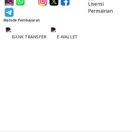
Metode Pembayaran
BANK TRANSFER
E-WALLET