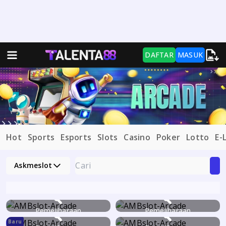
DAFTAR
MASUK
Hot
Sports
Esports
Slots
Casino
Poker
Lotto
E-
Askmeslot
Pemeliharaan
Pemeliharaan
Baru