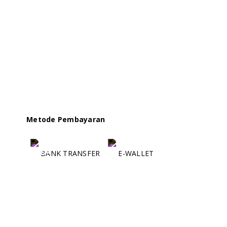
Metode Pembayaran
BANK TRANSFER
E-WALLET