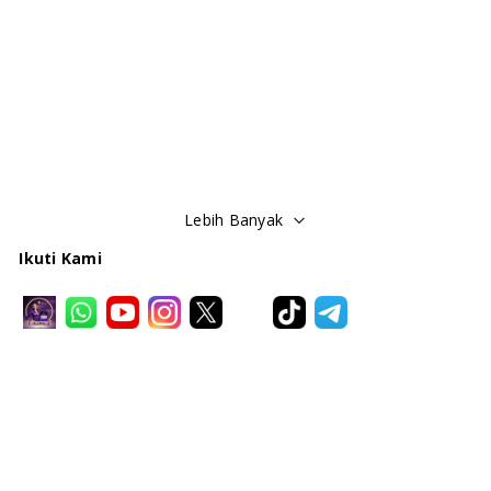
Lebih Banyak
Ikuti Kami