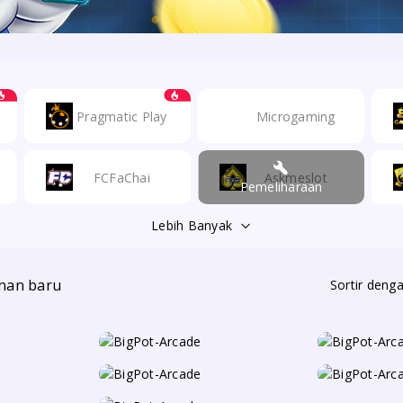
Pragmatic Play
Microgaming
FCFaChai
Askmeslot
Pemeliharaan
Lebih Banyak
Red Tiger
Slot Mania
nan baru
Sortir deng