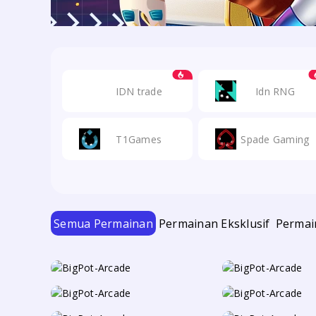
IDN trade
Idn RNG
T1Games
Spade Gaming
Habanero
Netent
Semua Permainan
Permainan Eksklusif
Permai
MM Tangkas