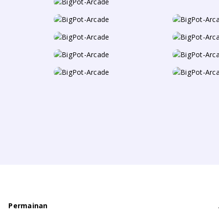
Permainan