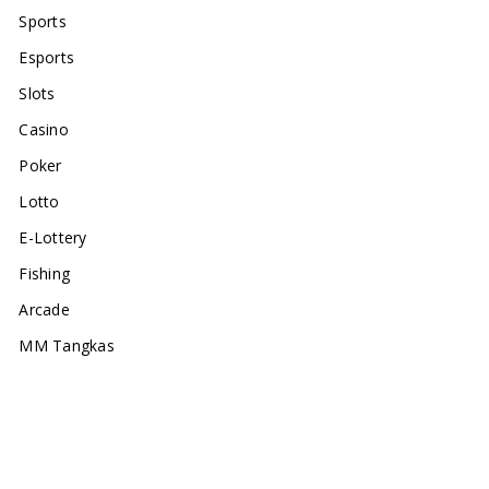
Sports
Esports
Slots
Casino
Poker
Lotto
E-Lottery
Fishing
Arcade
MM Tangkas